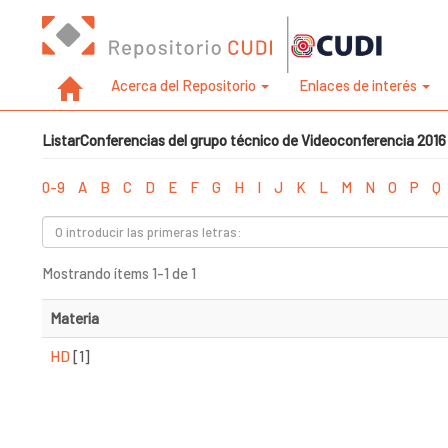
Acerca del Repositorio
Enlaces de interés
ListarConferencias del grupo técnico de Videoconferencia 2016
0-9
A
B
C
D
E
F
G
H
I
J
K
L
M
N
O
P
Q
Mostrando ítems 1-1 de 1
Materia
HD
[1]