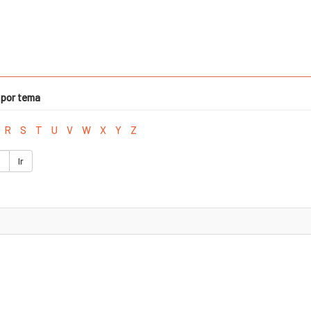
 por tema
R
S
T
U
V
W
X
Y
Z
Ir