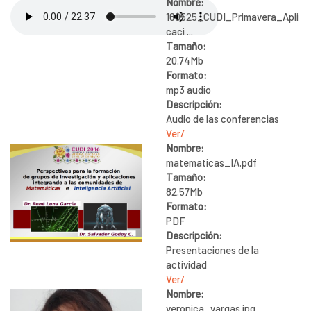
Nombre:
160525_CUDI_Primavera_Apli
caci ...
Tamaño:
20.74Mb
Formato:
mp3 audio
Descripción:
Audio de las conferencias
Ver/
Nombre:
matematicas_IA.pdf
Tamaño:
82.57Mb
Formato:
PDF
Descripción:
Presentaciones de la
actividad
Ver/
Nombre:
veronica_vargas.jpg