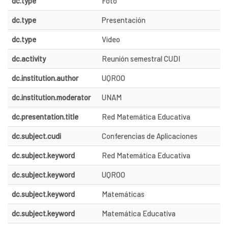
dc.type
Foto
dc.type
Presentación
dc.type
Video
dc.activity
Reunión semestral CUDI
dc.institution.author
UQROO
dc.institution.moderator
UNAM
dc.presentation.title
Red Matemática Educativa
dc.subject.cudi
Conferencias de Aplicaciones
dc.subject.keyword
Red Matemática Educativa
dc.subject.keyword
UQROO
dc.subject.keyword
Matemáticas
dc.subject.keyword
Matemática Educativa