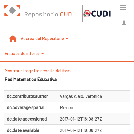
Cambi
naveg
Acerca del Repositorio
Enlaces de interés
Mostrar el registro sencillo del ítem
Red Matemática Educativa
dc.contributor.author
Vargas Alejo, Verónica
dc.coverage.spatial
México
dc.date.accessioned
2017-01-12T18:08:27Z
dc.date.available
2017-01-12T18:08:27Z