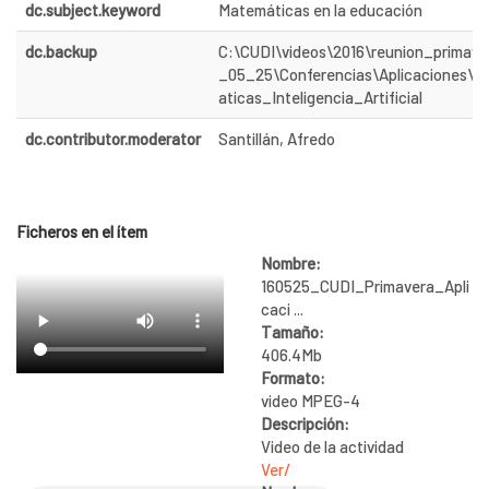
dc.subject.keyword
Matemáticas en la educación
dc.backup
C:\CUDI\videos\2016\reunion_primave
_05_25\Conferencias\Aplicaciones\
aticas_Inteligencia_Artificial
dc.contributor.moderator
Santillán, Afredo
Ficheros en el ítem
Nombre:
160525_CUDI_Primavera_Apli
caci ...
Tamaño:
406.4Mb
Formato:
video MPEG-4
Descripción:
Video de la actividad
Ver/