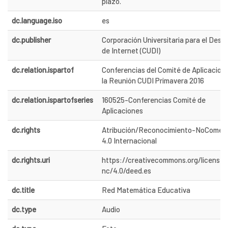
plazo.
dc.language.iso
es
dc.publisher
Corporación Universitaria para el Desar
de Internet (CUDI)
dc.relation.ispartof
Conferencias del Comité de Aplicacion
la Reunión CUDI Primavera 2016
dc.relation.ispartofseries
160525-Conferencias Comité de
Aplicaciones
dc.rights
Atribución/Reconocimiento-NoComerc
4.0 Internacional
dc.rights.uri
https://creativecommons.org/licenses
nc/4.0/deed.es
dc.title
Red Matemática Educativa
dc.type
Audio