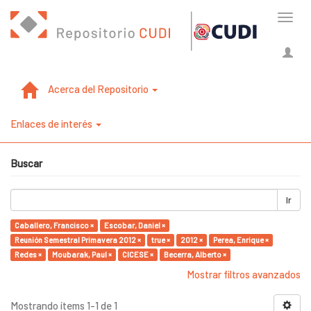
Cambi
naveg
Acerca del Repositorio
Enlaces de interés
Buscar
Ir
Caballero, Francisco ×
Escobar, Daniel ×
Reunión Semestral Primavera 2012 ×
true ×
2012 ×
Perea, Enrique ×
Redes ×
Moubarak, Paul ×
CICESE ×
Becerra, Alberto ×
Mostrar filtros avanzados
Mostrando ítems 1-1 de 1