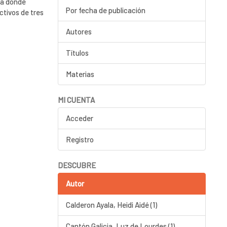
ia donde
Por fecha de publicación
ctivos de tres
Autores
Títulos
Materias
MI CUENTA
Acceder
Registro
DESCUBRE
Autor
Calderon Ayala, Heidi Aidé (1)
Cantón Galicia, Luz de Lourdes (1)