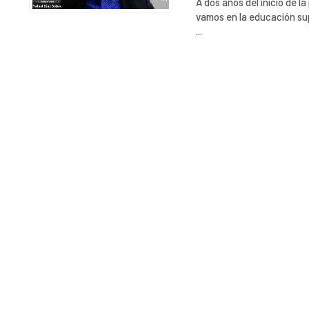
A dos años del inicio de 
vamos en la educación sup
...