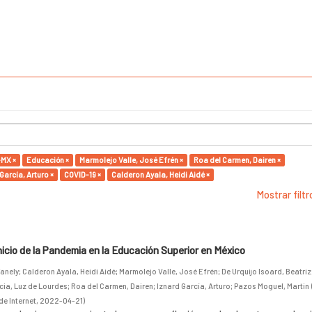
MX ×
Educación ×
Marmolejo Valle, José Efrén ×
Roa del Carmen, Dairen ×
García, Arturo ×
COVID-19 ×
Calderon Ayala, Heidi Aidé ×
Mostrar filt
inicio de la Pandemia en la Educación Superior en México
anely
;
Calderon Ayala, Heidi Aidé
;
Marmolejo Valle, José Efrén
;
De Urquijo Isoard, Beatriz
cia, Luz de Lourdes
;
Roa del Carmen, Dairen
;
Iznard García, Arturo
;
Pazos Moguel, Martin
de Internet
,
2022-04-21
)