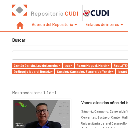
Acerca del Repositorio
Enlaces de interés
Buscar
Cantón Galicia, Luz de Lourdes ×
true ×
Pazos Moguel, Martin ×
RedLATE-
De Urquijo Isoard, Beatriz ×
Sánchéz Camacho, Esmeralda Yanely ×
Iznard 
Mostrando ítems 1-1 de 1
Voces a los dos años del 
Sánchéz Camacho, Esmeralda Y
Cervantes, Gustavo
;
Cantón Gali
Universitaria para el Desarrollo 