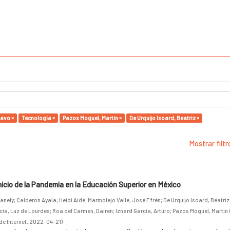
avo ×
Tecnología ×
Pazos Moguel, Martin ×
De Urquijo Isoard, Beatriz ×
Mostrar filt
inicio de la Pandemia en la Educación Superior en México
anely
;
Calderon Ayala, Heidi Aidé
;
Marmolejo Valle, José Efrén
;
De Urquijo Isoard, Beatriz
cia, Luz de Lourdes
;
Roa del Carmen, Dairen
;
Iznard García, Arturo
;
Pazos Moguel, Martin
de Internet
,
2022-04-21
)