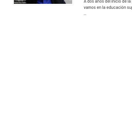
A dos años del inicio de 
vamos en la educación sup
...