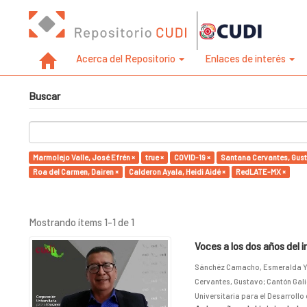
Acerca del Repositorio
Enlaces de interés
Buscar
Marmolejo Valle, José Efrén ×
true ×
COVID-19 ×
Santana Cervantes, Gust
Roa del Carmen, Dairen ×
Calderon Ayala, Heidi Aidé ×
RedLATE-MX ×
Mostrando ítems 1-1 de 1
Voces a los dos años del 
Sánchéz Camacho, Esmeralda Y
Cervantes, Gustavo
;
Cantón Gali
Universitaria para el Desarrollo 