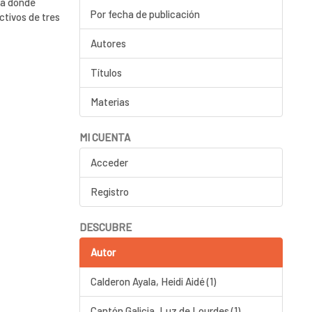
ia donde
Por fecha de publicación
ctivos de tres
Autores
Títulos
Materias
MI CUENTA
Acceder
Registro
DESCUBRE
Autor
Calderon Ayala, Heidi Aidé (1)
Cantón Galicia, Luz de Lourdes (1)