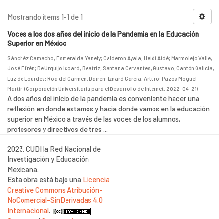
Mostrando ítems 1-1 de 1
Voces a los dos años del inicio de la Pandemia en la Educación
Superior en México
Sánchéz Camacho, Esmeralda Yanely
;
Calderon Ayala, Heidi Aidé
;
Marmolejo Valle,
José Efrén
;
De Urquijo Isoard, Beatriz
;
Santana Cervantes, Gustavo
;
Cantón Galicia,
Luz de Lourdes
;
Roa del Carmen, Dairen
;
Iznard García, Arturo
;
Pazos Moguel,
Martin
(
Corporación Universitaria para el Desarrollo de Internet
,
2022-04-21
)
A dos años del inicio de la pandemia es conveniente hacer una
reflexión en donde estamos y hacia donde vamos en la educación
superior en México a través de las voces de los alumnos,
profesores y directivos de tres ...
2023. CUDI la Red Nacional de
Investigación y Educación
Mexicana.
Esta obra está bajo una
Licencia
Creative Commons Atribución-
NoComercial-SinDerivadas 4.0
Internacional
.