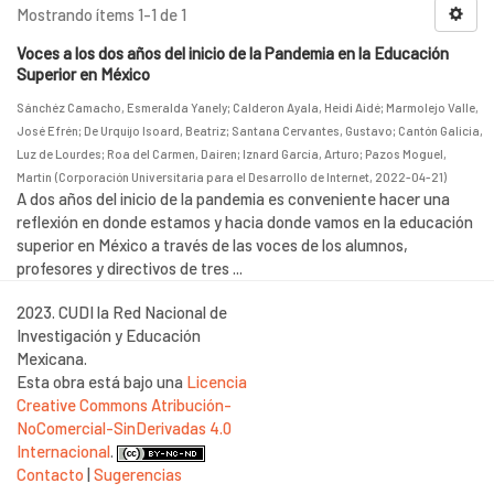
Mostrando ítems 1-1 de 1
Voces a los dos años del inicio de la Pandemia en la Educación
Superior en México
Sánchéz Camacho, Esmeralda Yanely
;
Calderon Ayala, Heidi Aidé
;
Marmolejo Valle,
José Efrén
;
De Urquijo Isoard, Beatriz
;
Santana Cervantes, Gustavo
;
Cantón Galicia,
Luz de Lourdes
;
Roa del Carmen, Dairen
;
Iznard García, Arturo
;
Pazos Moguel,
Martin
(
Corporación Universitaria para el Desarrollo de Internet
,
2022-04-21
)
A dos años del inicio de la pandemia es conveniente hacer una
reflexión en donde estamos y hacia donde vamos en la educación
superior en México a través de las voces de los alumnos,
profesores y directivos de tres ...
2023. CUDI la Red Nacional de
Investigación y Educación
Mexicana.
Esta obra está bajo una
Licencia
Creative Commons Atribución-
NoComercial-SinDerivadas 4.0
Internacional
.
Contacto
|
Sugerencias