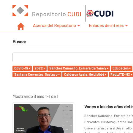
Acerca del Repositorio
Enlaces de interés
Buscar
COVID-19 ×
2022 ×
Sánchéz Camacho, Esmeralda Yanely ×
Educación ×
Santana Cervantes, Gustavo ×
Calderon Ayala, Heidi Aidé ×
RedLATE-MX ×
Mostrando ítems 1-1 de 1
Voces a los dos años del 
Sánchéz Camacho, Esmeralda Y
Cervantes, Gustavo
;
Cantón Gali
Universitaria para el Desarrollo 