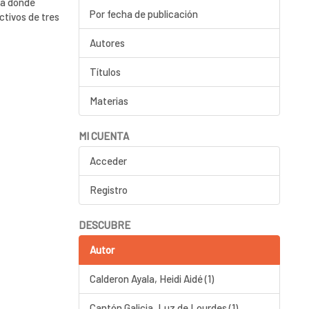
ia donde
Por fecha de publicación
ctivos de tres
Autores
Títulos
Materias
MI CUENTA
Acceder
Registro
DESCUBRE
Autor
Calderon Ayala, Heidi Aidé (1)
Cantón Galicia, Luz de Lourdes (1)