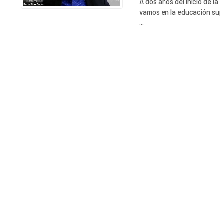
A dos años del inicio de 
vamos en la educación sup
...