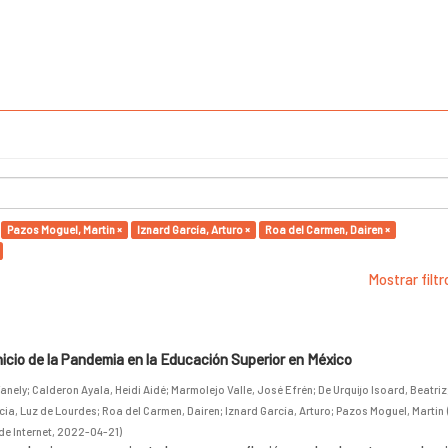
Pazos Moguel, Martin ×
Iznard García, Arturo ×
Roa del Carmen, Dairen ×
Mostrar filt
inicio de la Pandemia en la Educación Superior en México
anely
;
Calderon Ayala, Heidi Aidé
;
Marmolejo Valle, José Efrén
;
De Urquijo Isoard, Beatriz
cia, Luz de Lourdes
;
Roa del Carmen, Dairen
;
Iznard García, Arturo
;
Pazos Moguel, Martin
de Internet
,
2022-04-21
)