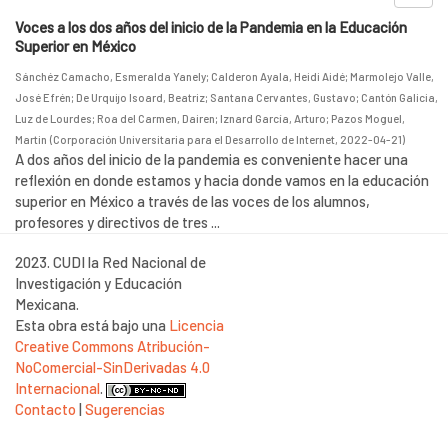
Voces a los dos años del inicio de la Pandemia en la Educación
Superior en México
Sánchéz Camacho, Esmeralda Yanely
;
Calderon Ayala, Heidi Aidé
;
Marmolejo Valle,
José Efrén
;
De Urquijo Isoard, Beatriz
;
Santana Cervantes, Gustavo
;
Cantón Galicia,
Luz de Lourdes
;
Roa del Carmen, Dairen
;
Iznard García, Arturo
;
Pazos Moguel,
Martin
(
Corporación Universitaria para el Desarrollo de Internet
,
2022-04-21
)
A dos años del inicio de la pandemia es conveniente hacer una
reflexión en donde estamos y hacia donde vamos en la educación
superior en México a través de las voces de los alumnos,
profesores y directivos de tres ...
2023. CUDI la Red Nacional de
Investigación y Educación
Mexicana.
Esta obra está bajo una
Licencia
Creative Commons Atribución-
NoComercial-SinDerivadas 4.0
Internacional
.
Contacto
|
Sugerencias