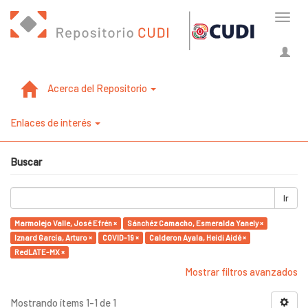
Cambi
naveg
Acerca del Repositorio
Enlaces de interés
Buscar
Ir
Marmolejo Valle, José Efrén ×
Sánchéz Camacho, Esmeralda Yanely ×
Iznard García, Arturo ×
COVID-19 ×
Calderon Ayala, Heidi Aidé ×
RedLATE-MX ×
Mostrar filtros avanzados
Mostrando ítems 1-1 de 1