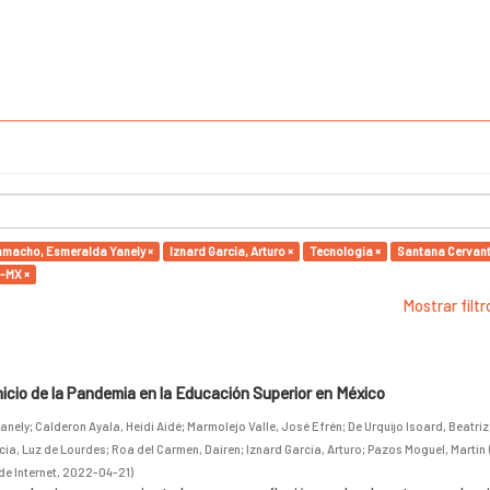
macho, Esmeralda Yanely ×
Iznard García, Arturo ×
Tecnología ×
Santana Cervant
-MX ×
Mostrar filt
inicio de la Pandemia en la Educación Superior en México
anely
;
Calderon Ayala, Heidi Aidé
;
Marmolejo Valle, José Efrén
;
De Urquijo Isoard, Beatriz
cia, Luz de Lourdes
;
Roa del Carmen, Dairen
;
Iznard García, Arturo
;
Pazos Moguel, Martin
de Internet
,
2022-04-21
)