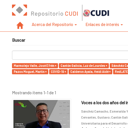
Acerca del Repositorio
Enlaces de interés
Buscar
Marmolejo Valle, José Efrén ×
Cantón Galicia, Luz de Lourdes ×
Sánchéz Ca
Pazos Moguel, Martin ×
COVID-19 ×
Calderon Ayala, Heidi Aidé ×
RedLATE
Mostrando ítems 1-1 de 1
Voces a los dos años del 
Sánchéz Camacho, Esmeralda Y
Cervantes, Gustavo
;
Cantón Gali
Universitaria para el Desarrollo 