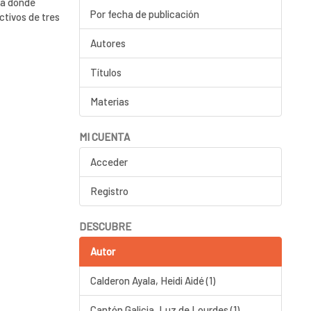
ia donde
Por fecha de publicación
ctivos de tres
Autores
Títulos
Materias
MI CUENTA
Acceder
Registro
DESCUBRE
Autor
Calderon Ayala, Heidi Aidé (1)
Cantón Galicia, Luz de Lourdes (1)