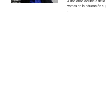
A dos años del inicio de 
vamos en la educación sup
...