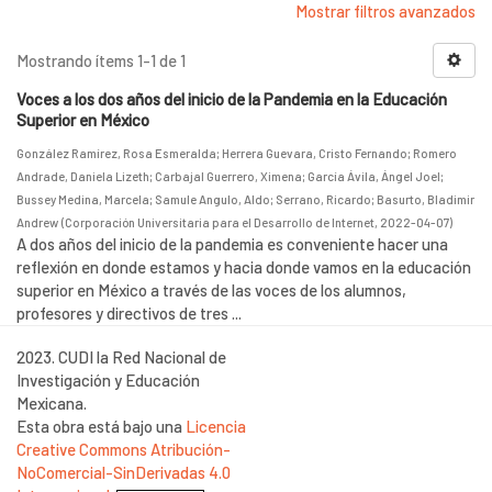
Mostrar filtros avanzados
Mostrando ítems 1-1 de 1
Voces a los dos años del inicio de la Pandemia en la Educación
Superior en México
González Ramírez, Rosa Esmeralda
;
Herrera Guevara, Cristo Fernando
;
Romero
Andrade, Daniela Lizeth
;
Carbajal Guerrero, Ximena
;
García Ávila, Ángel Joel
;
Bussey Medina, Marcela
;
Samule Angulo, Aldo
;
Serrano, Ricardo
;
Basurto, Bladimir
Andrew
(
Corporación Universitaria para el Desarrollo de Internet
,
2022-04-07
)
A dos años del inicio de la pandemia es conveniente hacer una
reflexión en donde estamos y hacia donde vamos en la educación
superior en México a través de las voces de los alumnos,
profesores y directivos de tres ...
2023. CUDI la Red Nacional de
Investigación y Educación
Mexicana.
Esta obra está bajo una
Licencia
Creative Commons Atribución-
NoComercial-SinDerivadas 4.0