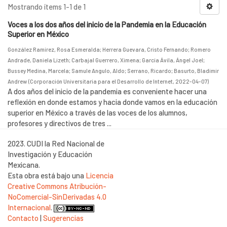
Mostrando ítems 1-1 de 1
Voces a los dos años del inicio de la Pandemia en la Educación
Superior en México
González Ramírez, Rosa Esmeralda
;
Herrera Guevara, Cristo Fernando
;
Romero
Andrade, Daniela Lizeth
;
Carbajal Guerrero, Ximena
;
García Ávila, Ángel Joel
;
Bussey Medina, Marcela
;
Samule Angulo, Aldo
;
Serrano, Ricardo
;
Basurto, Bladimir
Andrew
(
Corporación Universitaria para el Desarrollo de Internet
,
2022-04-07
)
A dos años del inicio de la pandemia es conveniente hacer una
reflexión en donde estamos y hacia donde vamos en la educación
superior en México a través de las voces de los alumnos,
profesores y directivos de tres ...
2023. CUDI la Red Nacional de
Investigación y Educación
Mexicana.
Esta obra está bajo una
Licencia
Creative Commons Atribución-
NoComercial-SinDerivadas 4.0
Internacional
.
Contacto
|
Sugerencias