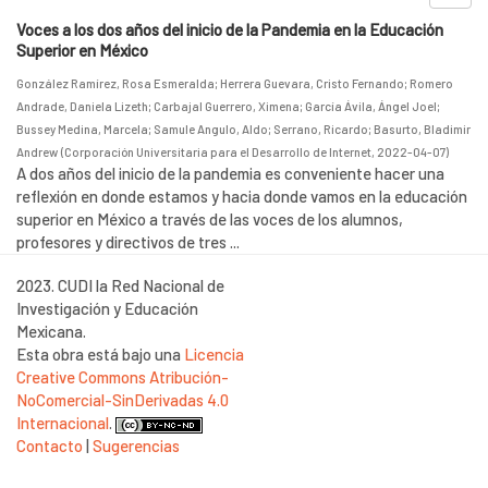
Voces a los dos años del inicio de la Pandemia en la Educación
Superior en México
González Ramírez, Rosa Esmeralda
;
Herrera Guevara, Cristo Fernando
;
Romero
Andrade, Daniela Lizeth
;
Carbajal Guerrero, Ximena
;
García Ávila, Ángel Joel
;
Bussey Medina, Marcela
;
Samule Angulo, Aldo
;
Serrano, Ricardo
;
Basurto, Bladimir
Andrew
(
Corporación Universitaria para el Desarrollo de Internet
,
2022-04-07
)
A dos años del inicio de la pandemia es conveniente hacer una
reflexión en donde estamos y hacia donde vamos en la educación
superior en México a través de las voces de los alumnos,
profesores y directivos de tres ...
2023. CUDI la Red Nacional de
Investigación y Educación
Mexicana.
Esta obra está bajo una
Licencia
Creative Commons Atribución-
NoComercial-SinDerivadas 4.0
Internacional
.
Contacto
|
Sugerencias