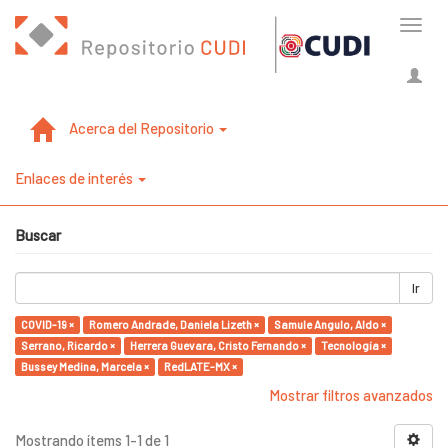
Cambi
naveg
Acerca del Repositorio
Enlaces de interés
Buscar
Ir
COVID-19 ×
Romero Andrade, Daniela Lizeth ×
Samule Angulo, Aldo ×
Serrano, Ricardo ×
Herrera Guevara, Cristo Fernando ×
Tecnología ×
Bussey Medina, Marcela ×
RedLATE-MX ×
Mostrar filtros avanzados
Mostrando ítems 1-1 de 1