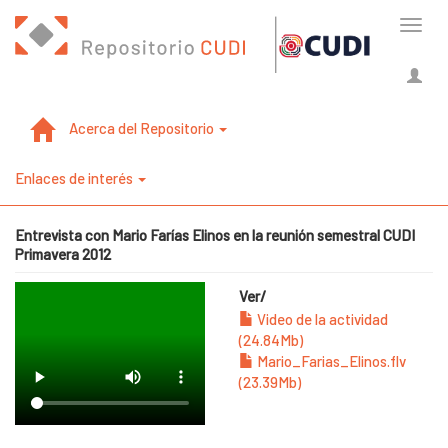
Cambi
naveg
Acerca del Repositorio
Enlaces de interés
Entrevista con Mario Farías Elinos en la reunión semestral CUDI
Primavera 2012
Ver/
Video de la actividad
(24.84Mb)
Mario_Farias_Elinos.flv
(23.39Mb)