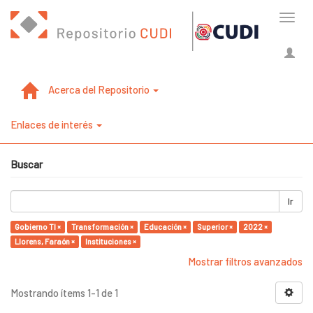
Cambi
naveg
Acerca del Repositorio
Enlaces de interés
Buscar
Ir
Gobierno TI ×
Transformación ×
Educación ×
Superior ×
2022 ×
Llorens, Faraón ×
Instituciones ×
Mostrar filtros avanzados
Mostrando ítems 1-1 de 1