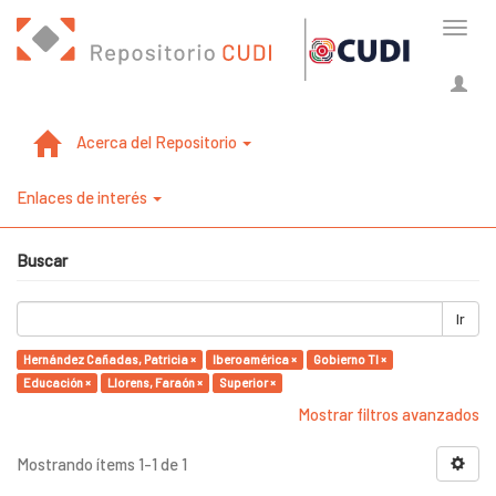
Cambi
naveg
Acerca del Repositorio
Enlaces de interés
Buscar
Ir
Hernández Cañadas, Patricia ×
Iberoamérica ×
Gobierno TI ×
Educación ×
Llorens, Faraón ×
Superior ×
Mostrar filtros avanzados
Mostrando ítems 1-1 de 1