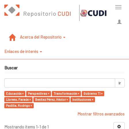
Cambi
naveg
Acerca del Repositorio
Enlaces de interés
Buscar
Ir
Educación ×
Perspectivas ×
Transformación ×
Gobierno TI ×
Llorens, Faraón ×
Benítez Pérez, Héctor ×
Instituciones ×
Padilla, Rodrigo ×
Mostrar filtros avanzados
Mostrando ítems 1-1 de 1