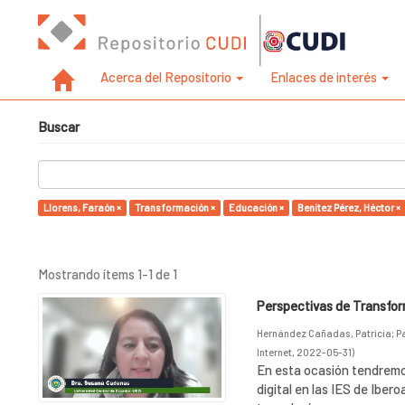
Acerca del Repositorio
Enlaces de interés
Buscar
Llorens, Faraón ×
Transformación ×
Educación ×
Benítez Pérez, Héctor ×
Mostrando ítems 1-1 de 1
Perspectivas de Transform
Hernández Cañadas, Patricia
;
P
Internet
,
2022-05-31
)
En esta ocasión tendremo
digital en las IES de Ibero