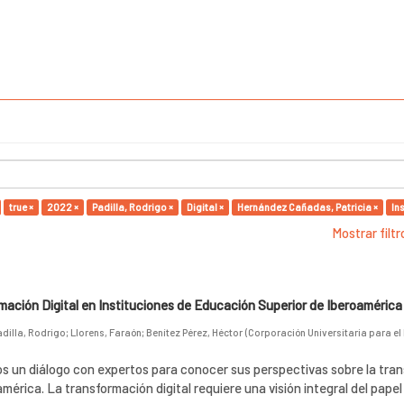
true ×
2022 ×
Padilla, Rodrigo ×
Digital ×
Hernández Cañadas, Patricia ×
In
Mostrar filt
ación Digital en Instituciones de Educación Superior de Iberoamérica
adilla, Rodrigo
;
Llorens, Faraón
;
Benítez Pérez, Héctor
(
Corporación Universitaria para el
s un diálogo con expertos para conocer sus perspectivas sobre la tra
américa. La transformación digital requiere una visión integral del papel