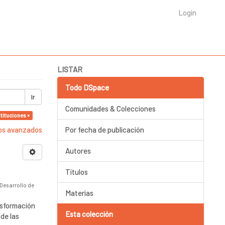
Login
LISTAR
Todo DSpace
Ir
Comunidades & Colecciones
stituciones ×
ros avanzados
Por fecha de publicación
Autores
Títulos
 Desarrollo de
Materias
nsformación
Esta colección
 de las