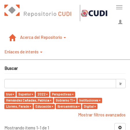
Cambi
naveg
Acerca del Repositorio
Enlaces de interés
Buscar
Ir
true ×
Superior ×
2022 ×
Perspectivas ×
Hernández Cañadas, Patricia ×
Gobierno TI ×
Instituciones ×
Llorens, Faraón ×
Educación ×
Iberoamérica ×
Digital ×
Mostrar filtros avanzados
Mostrando ítems 1-1 de 1