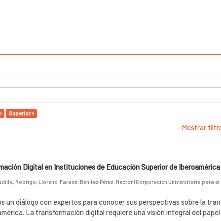
×
Superior ×
Mostrar filt
ación Digital en Instituciones de Educación Superior de Iberoamérica
adilla, Rodrigo
;
Llorens, Faraón
;
Benítez Pérez, Héctor
(
Corporación Universitaria para el
s un diálogo con expertos para conocer sus perspectivas sobre la tra
américa. La transformación digital requiere una visión integral del papel