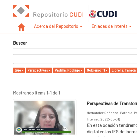
Acerca del Repositorio
Enlaces de interés
Buscar
true ×
Perspectivas ×
Padilla, Rodrigo ×
Gobierno TI ×
Llorens, Faraón 
Mostrando ítems 1-1 de 1
Perspectivas de Transform
Hernández Cañadas, Patricia
;
P
Internet
,
2022-05-31
)
En esta ocasión tendremo
digital en las IES de Ibero