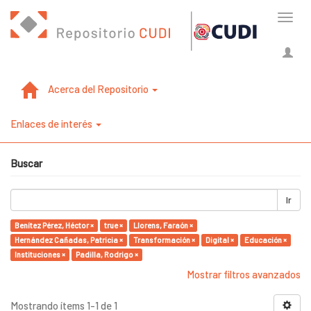
Cambi
naveg
Acerca del Repositorio
Enlaces de interés
Buscar
Ir
Benítez Pérez, Héctor ×
true ×
Llorens, Faraón ×
Hernández Cañadas, Patricia ×
Transformación ×
Digital ×
Educación ×
Instituciones ×
Padilla, Rodrigo ×
Mostrar filtros avanzados
Mostrando ítems 1-1 de 1