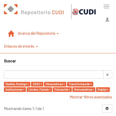
Cambi
naveg
Acerca del Repositorio
Enlaces de interés
Buscar
Ir
Padilla, Rodrigo ×
2022 ×
Perspectivas ×
Transformación ×
Instituciones ×
Llorens, Faraón ×
Educación ×
Iberoamérica ×
Digital ×
Mostrar filtros avanzados
Mostrando ítems 1-1 de 1