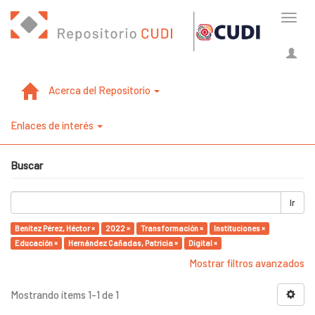
Cambi
naveg
Acerca del Repositorio
Enlaces de interés
Buscar
Ir
Benítez Pérez, Héctor ×
2022 ×
Transformación ×
Instituciones ×
Educación ×
Hernández Cañadas, Patricia ×
Digital ×
Mostrar filtros avanzados
Mostrando ítems 1-1 de 1