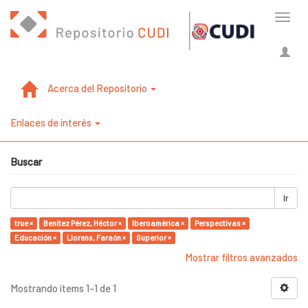
Cambi
naveg
Acerca del Repositorio
Enlaces de interés
Buscar
Ir
true ×
Benítez Pérez, Héctor ×
Iberoamérica ×
Perspectivas ×
Educación ×
Llorens, Faraón ×
Superior ×
Mostrar filtros avanzados
Mostrando ítems 1-1 de 1