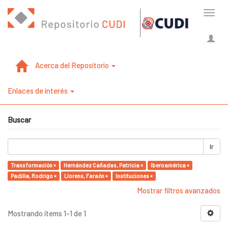
Cambi
naveg
Acerca del Repositorio
Enlaces de interés
Buscar
Ir
Transformación ×
Hernández Cañadas, Patricia ×
Iberoamérica ×
Padilla, Rodrigo ×
Llorens, Faraón ×
Instituciones ×
Mostrar filtros avanzados
Mostrando ítems 1-1 de 1