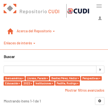
Cambi
naveg
Acerca del Repositorio
Enlaces de interés
Buscar
Ir
Iberoamérica ×
Llorens, Faraón ×
Benítez Pérez, Héctor ×
Perspectivas ×
Educación ×
2022 ×
Instituciones ×
Padilla, Rodrigo ×
Mostrar filtros avanzados
Mostrando ítems 1-1 de 1