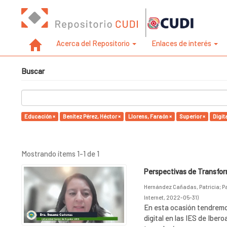
Acerca del Repositorio
Enlaces de interés
Buscar
Educación ×
Benítez Pérez, Héctor ×
Llorens, Faraón ×
Superior ×
Digita
Mostrando ítems 1-1 de 1
Perspectivas de Transform
Hernández Cañadas, Patricia
;
P
Internet
,
2022-05-31
)
En esta ocasión tendremo
digital en las IES de Ibero