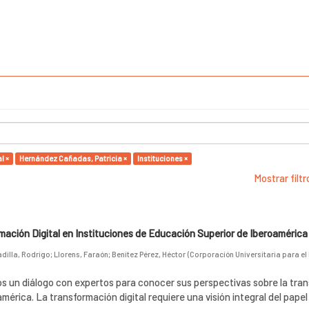
l ×
Hernández Cañadas, Patricia ×
Instituciones ×
Mostrar filt
ación Digital en Instituciones de Educación Superior de Iberoamérica
adilla, Rodrigo
;
Llorens, Faraón
;
Benítez Pérez, Héctor
(
Corporación Universitaria para el
s un diálogo con expertos para conocer sus perspectivas sobre la tra
américa. La transformación digital requiere una visión integral del papel