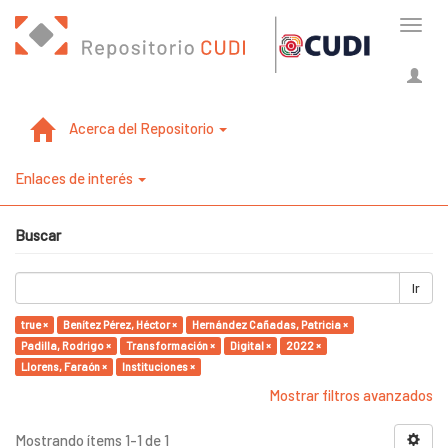
Cambi
naveg
Acerca del Repositorio
Enlaces de interés
Buscar
Ir
true ×
Benítez Pérez, Héctor ×
Hernández Cañadas, Patricia ×
Padilla, Rodrigo ×
Transformación ×
Digital ×
2022 ×
Llorens, Faraón ×
Instituciones ×
Mostrar filtros avanzados
Mostrando ítems 1-1 de 1