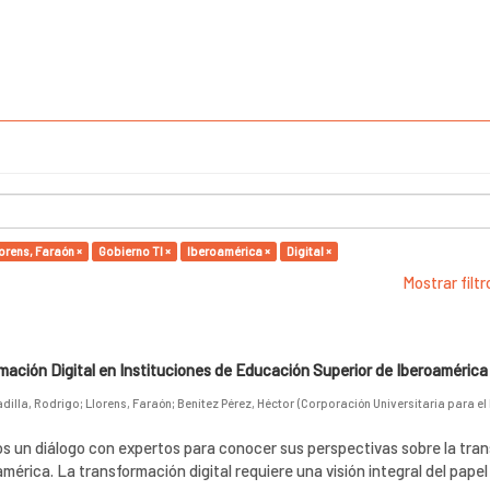
orens, Faraón ×
Gobierno TI ×
Iberoamérica ×
Digital ×
Mostrar filt
ación Digital en Instituciones de Educación Superior de Iberoamérica
adilla, Rodrigo
;
Llorens, Faraón
;
Benítez Pérez, Héctor
(
Corporación Universitaria para el
s un diálogo con expertos para conocer sus perspectivas sobre la tra
américa. La transformación digital requiere una visión integral del papel