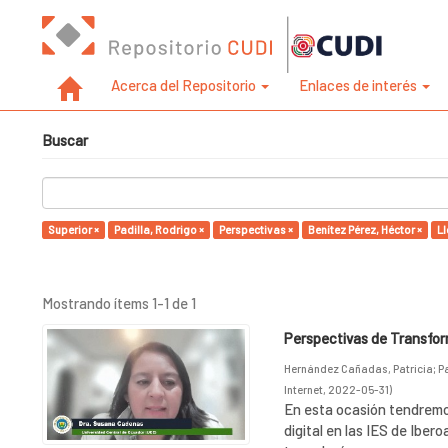
Acerca del Repositorio
Enlaces de interés
Buscar
Superior ×
Padilla, Rodrigo ×
Perspectivas ×
Benítez Pérez, Héctor ×
Ll
Mostrando ítems 1-1 de 1
Perspectivas de Transform
Hernández Cañadas, Patricia
;
P
Internet
,
2022-05-31
)
En esta ocasión tendremo
digital en las IES de Ibero