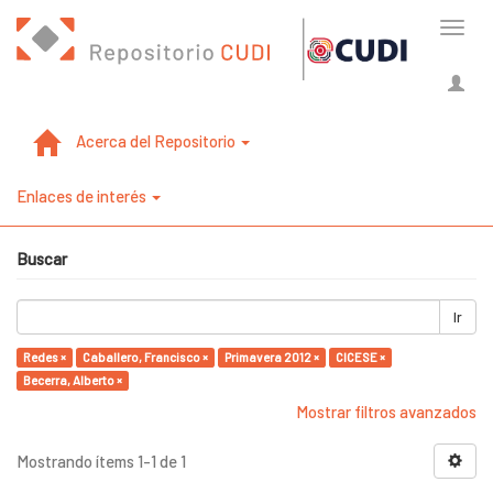
Cambi
naveg
Acerca del Repositorio
Enlaces de interés
Buscar
Ir
Redes ×
Caballero, Francisco ×
Primavera 2012 ×
CICESE ×
Becerra, Alberto ×
Mostrar filtros avanzados
Mostrando ítems 1-1 de 1