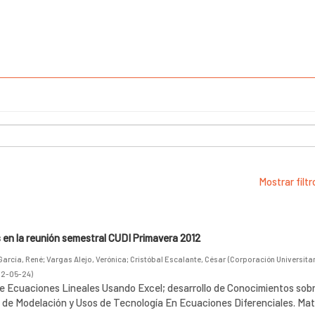
Mostrar filt
en la reunión semestral CUDI Primavera 2012
García, René
;
Vargas Alejo, Verónica
;
Cristóbal Escalante, César
(
Corporación Universitar
12-05-24
)
e Ecuaciones Lineales Usando Excel; desarrollo de Conocimientos so
de Modelación y Usos de Tecnología En Ecuaciones Diferenciales. Ma