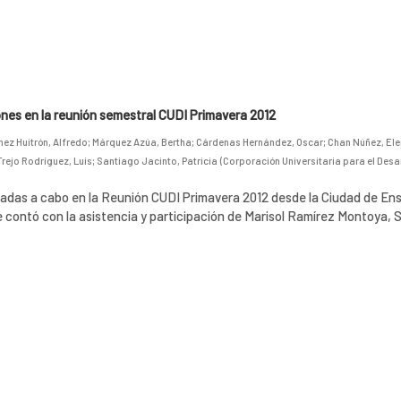
nes en la reunión semestral CUDI Primavera 2012
ez Huitrón, Alfredo
;
Márquez Azúa, Bertha
;
Cárdenas Hernández, Oscar
;
Chan Núñez, El
Trejo Rodríguez, Luis
;
Santiago Jacinto, Patricia
(
Corporación Universitaria para el Desar
vadas a cabo en la Reunión CUDI Primavera 2012 desde la Ciudad de En
e contó con la asistencia y participación de Marisol Ramírez Montoya,