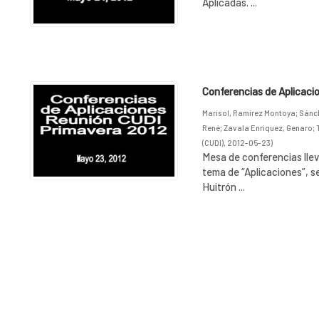
Aplicadas. ...
Conferencias de Aplicacio
Marisol, Ramírez Montoya
;
Sánch
René
;
Zavala Enriquez, Genaro
;
(CUDI)
,
2012-05-23
)
Mesa de conferencias lle
tema de “Aplicaciones”, s
Huitrón ...