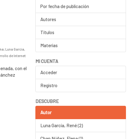
Por fecha de publicación
Autores
Títulos
Materias
ena
;
Luna García,
rollo de Internet
MI CUENTA
senada, con el
Acceder
 Sánchez
Registro
DESCUBRE
Autor
Luna García, René (2)
Chan Núñez, Elena (1)