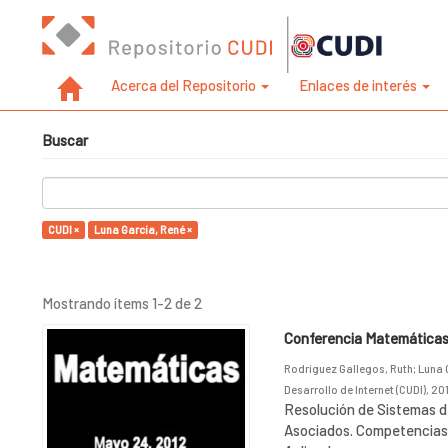
Acerca del Repositorio
Enlaces de interés
Buscar
CUDI ×
Luna García, René ×
Mostrando ítems 1-2 de 2
Conferencia Matemáticas 
Rodríguez Gallegos, Ruth
;
Luna 
Desarrollo de Internet (CUDI)
,
20
Resolución de Sistemas d
Asociados. Competencias 