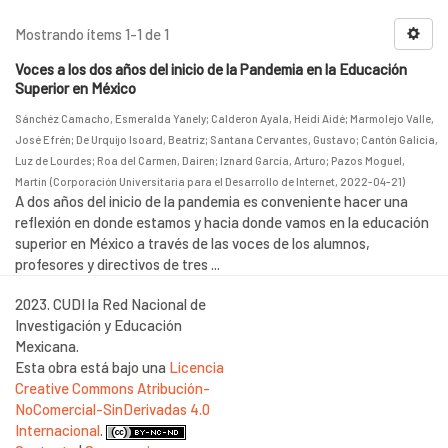
Mostrando ítems 1-1 de 1
Voces a los dos años del inicio de la Pandemia en la Educación
Superior en México
Sánchéz Camacho, Esmeralda Yanely
;
Calderon Ayala, Heidi Aidé
;
Marmolejo Valle,
José Efrén
;
De Urquijo Isoard, Beatriz
;
Santana Cervantes, Gustavo
;
Cantón Galicia,
Luz de Lourdes
;
Roa del Carmen, Dairen
;
Iznard García, Arturo
;
Pazos Moguel,
Martin
(
Corporación Universitaria para el Desarrollo de Internet
,
2022-04-21
)
A dos años del inicio de la pandemia es conveniente hacer una
reflexión en donde estamos y hacia donde vamos en la educación
superior en México a través de las voces de los alumnos,
profesores y directivos de tres ...
2023. CUDI la Red Nacional de
Investigación y Educación
Mexicana.
Esta obra está bajo una
Licencia
Creative Commons Atribución-
NoComercial-SinDerivadas 4.0
Internacional
.