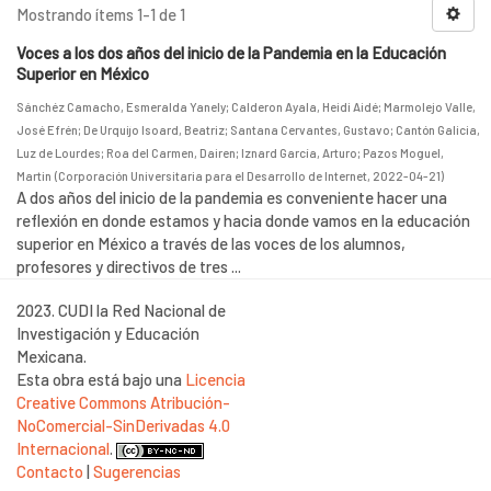
Mostrando ítems 1-1 de 1
Voces a los dos años del inicio de la Pandemia en la Educación
Superior en México
Sánchéz Camacho, Esmeralda Yanely
;
Calderon Ayala, Heidi Aidé
;
Marmolejo Valle,
José Efrén
;
De Urquijo Isoard, Beatriz
;
Santana Cervantes, Gustavo
;
Cantón Galicia,
Luz de Lourdes
;
Roa del Carmen, Dairen
;
Iznard García, Arturo
;
Pazos Moguel,
Martin
(
Corporación Universitaria para el Desarrollo de Internet
,
2022-04-21
)
A dos años del inicio de la pandemia es conveniente hacer una
reflexión en donde estamos y hacia donde vamos en la educación
superior en México a través de las voces de los alumnos,
profesores y directivos de tres ...
2023. CUDI la Red Nacional de
Investigación y Educación
Mexicana.
Esta obra está bajo una
Licencia
Creative Commons Atribución-
NoComercial-SinDerivadas 4.0
Internacional
.
Contacto
|
Sugerencias