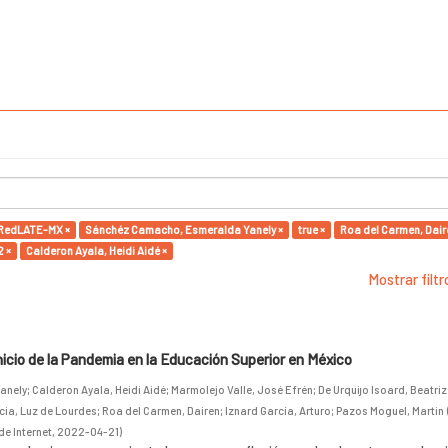
RedLATE-MX ×
Sánchéz Camacho, Esmeralda Yanely ×
true ×
Roa del Carmen, Dair
 ×
Calderon Ayala, Heidi Aidé ×
Mostrar filt
inicio de la Pandemia en la Educación Superior en México
anely
;
Calderon Ayala, Heidi Aidé
;
Marmolejo Valle, José Efrén
;
De Urquijo Isoard, Beatriz
cia, Luz de Lourdes
;
Roa del Carmen, Dairen
;
Iznard García, Arturo
;
Pazos Moguel, Martin
de Internet
,
2022-04-21
)