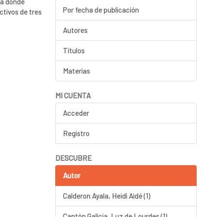
ia donde
Por fecha de publicación
ctivos de tres
Autores
Títulos
Materias
MI CUENTA
Acceder
Registro
DESCUBRE
Autor
Calderon Ayala, Heidi Aidé (1)
Cantón Galicia, Luz de Lourdes (1)