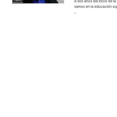
A dos años del inicio de 
vamos en la educación sup
...