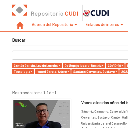
Acerca del Repositorio
Enlaces de interés
Buscar
Cantón Galicia, Luz de Lourdes ×
De Urquijo Isoard, Beatriz ×
COVID-19 ×
Tecnología ×
Iznard García, Arturo ×
Santana Cervantes, Gustavo ×
2022
Mostrando ítems 1-1 de 1
Voces a los dos años del 
Sánchéz Camacho, Esmeralda Y
Cervantes, Gustavo
;
Cantón Gali
Universitaria para el Desarrollo 