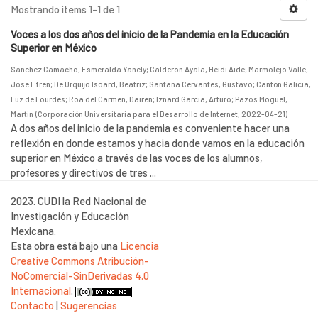
Mostrando ítems 1-1 de 1
Voces a los dos años del inicio de la Pandemia en la Educación
Superior en México
Sánchéz Camacho, Esmeralda Yanely
;
Calderon Ayala, Heidi Aidé
;
Marmolejo Valle,
José Efrén
;
De Urquijo Isoard, Beatriz
;
Santana Cervantes, Gustavo
;
Cantón Galicia,
Luz de Lourdes
;
Roa del Carmen, Dairen
;
Iznard García, Arturo
;
Pazos Moguel,
Martin
(
Corporación Universitaria para el Desarrollo de Internet
,
2022-04-21
)
A dos años del inicio de la pandemia es conveniente hacer una
reflexión en donde estamos y hacia donde vamos en la educación
superior en México a través de las voces de los alumnos,
profesores y directivos de tres ...
2023. CUDI la Red Nacional de
Investigación y Educación
Mexicana.
Esta obra está bajo una
Licencia
Creative Commons Atribución-
NoComercial-SinDerivadas 4.0
Internacional
.
Contacto
|
Sugerencias