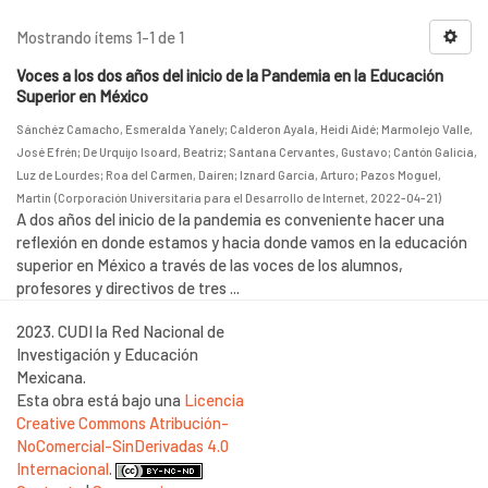
Mostrando ítems 1-1 de 1
Voces a los dos años del inicio de la Pandemia en la Educación
Superior en México
Sánchéz Camacho, Esmeralda Yanely
;
Calderon Ayala, Heidi Aidé
;
Marmolejo Valle,
José Efrén
;
De Urquijo Isoard, Beatriz
;
Santana Cervantes, Gustavo
;
Cantón Galicia,
Luz de Lourdes
;
Roa del Carmen, Dairen
;
Iznard García, Arturo
;
Pazos Moguel,
Martin
(
Corporación Universitaria para el Desarrollo de Internet
,
2022-04-21
)
A dos años del inicio de la pandemia es conveniente hacer una
reflexión en donde estamos y hacia donde vamos en la educación
superior en México a través de las voces de los alumnos,
profesores y directivos de tres ...
2023. CUDI la Red Nacional de
Investigación y Educación
Mexicana.
Esta obra está bajo una
Licencia
Creative Commons Atribución-
NoComercial-SinDerivadas 4.0
Internacional
.