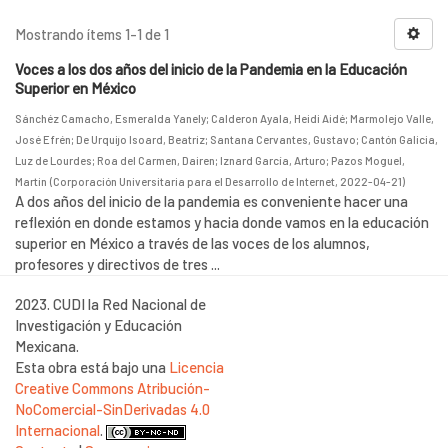
Mostrando ítems 1-1 de 1
Voces a los dos años del inicio de la Pandemia en la Educación
Superior en México
Sánchéz Camacho, Esmeralda Yanely
;
Calderon Ayala, Heidi Aidé
;
Marmolejo Valle,
José Efrén
;
De Urquijo Isoard, Beatriz
;
Santana Cervantes, Gustavo
;
Cantón Galicia,
Luz de Lourdes
;
Roa del Carmen, Dairen
;
Iznard García, Arturo
;
Pazos Moguel,
Martin
(
Corporación Universitaria para el Desarrollo de Internet
,
2022-04-21
)
A dos años del inicio de la pandemia es conveniente hacer una
reflexión en donde estamos y hacia donde vamos en la educación
superior en México a través de las voces de los alumnos,
profesores y directivos de tres ...
2023. CUDI la Red Nacional de
Investigación y Educación
Mexicana.
Esta obra está bajo una
Licencia
Creative Commons Atribución-
NoComercial-SinDerivadas 4.0
Internacional
.