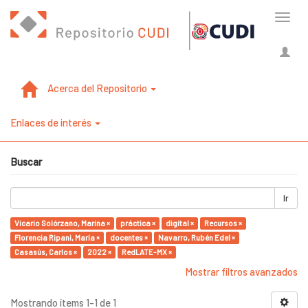
Cambi
naveg
Acerca del Repositorio
Enlaces de interés
Buscar
Ir
Vicario Solórzano, Marina ×
práctica ×
digital ×
Recursos ×
Florencia Ripani, María ×
docentes ×
Navarro, Rubén Edel ×
Casasús, Carlos ×
2022 ×
RedLATE-MX ×
Mostrar filtros avanzados
Mostrando ítems 1-1 de 1