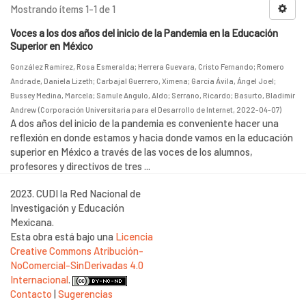
Mostrando ítems 1-1 de 1
Voces a los dos años del inicio de la Pandemia en la Educación
Superior en México
González Ramírez, Rosa Esmeralda
;
Herrera Guevara, Cristo Fernando
;
Romero
Andrade, Daniela Lizeth
;
Carbajal Guerrero, Ximena
;
García Ávila, Ángel Joel
;
Bussey Medina, Marcela
;
Samule Angulo, Aldo
;
Serrano, Ricardo
;
Basurto, Bladimir
Andrew
(
Corporación Universitaria para el Desarrollo de Internet
,
2022-04-07
)
A dos años del inicio de la pandemia es conveniente hacer una
reflexión en donde estamos y hacia donde vamos en la educación
superior en México a través de las voces de los alumnos,
profesores y directivos de tres ...
2023. CUDI la Red Nacional de
Investigación y Educación
Mexicana.
Esta obra está bajo una
Licencia
Creative Commons Atribución-
NoComercial-SinDerivadas 4.0
Internacional
.
Contacto
|
Sugerencias