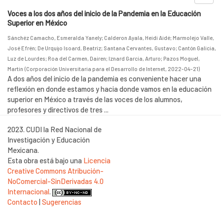
Voces a los dos años del inicio de la Pandemia en la Educación
Superior en México
Sánchéz Camacho, Esmeralda Yanely
;
Calderon Ayala, Heidi Aidé
;
Marmolejo Valle,
José Efrén
;
De Urquijo Isoard, Beatriz
;
Santana Cervantes, Gustavo
;
Cantón Galicia,
Luz de Lourdes
;
Roa del Carmen, Dairen
;
Iznard García, Arturo
;
Pazos Moguel,
Martin
(
Corporación Universitaria para el Desarrollo de Internet
,
2022-04-21
)
A dos años del inicio de la pandemia es conveniente hacer una
reflexión en donde estamos y hacia donde vamos en la educación
superior en México a través de las voces de los alumnos,
profesores y directivos de tres ...
2023. CUDI la Red Nacional de
Investigación y Educación
Mexicana.
Esta obra está bajo una
Licencia
Creative Commons Atribución-
NoComercial-SinDerivadas 4.0
Internacional
.
Contacto
|
Sugerencias