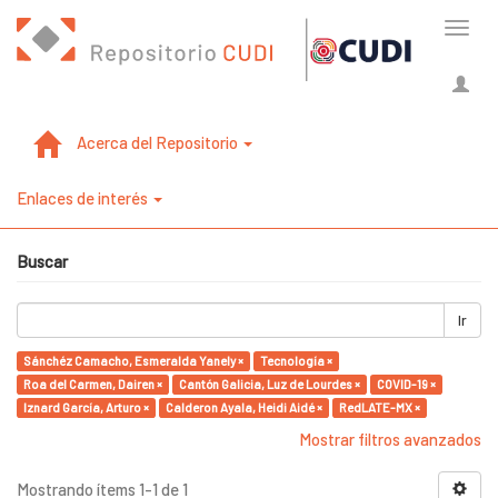
Cambi
naveg
Acerca del Repositorio
Enlaces de interés
Buscar
Ir
Sánchéz Camacho, Esmeralda Yanely ×
Tecnología ×
Roa del Carmen, Dairen ×
Cantón Galicia, Luz de Lourdes ×
COVID-19 ×
Iznard García, Arturo ×
Calderon Ayala, Heidi Aidé ×
RedLATE-MX ×
Mostrar filtros avanzados
Mostrando ítems 1-1 de 1