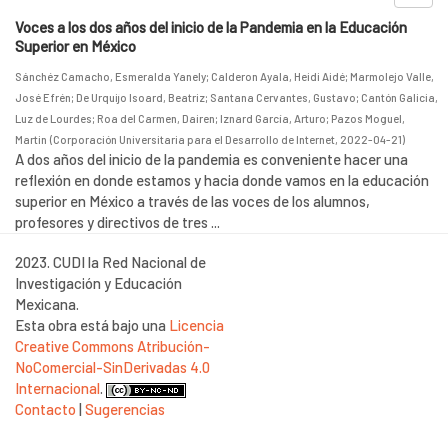
Voces a los dos años del inicio de la Pandemia en la Educación
Superior en México
Sánchéz Camacho, Esmeralda Yanely
;
Calderon Ayala, Heidi Aidé
;
Marmolejo Valle,
José Efrén
;
De Urquijo Isoard, Beatriz
;
Santana Cervantes, Gustavo
;
Cantón Galicia,
Luz de Lourdes
;
Roa del Carmen, Dairen
;
Iznard García, Arturo
;
Pazos Moguel,
Martin
(
Corporación Universitaria para el Desarrollo de Internet
,
2022-04-21
)
A dos años del inicio de la pandemia es conveniente hacer una
reflexión en donde estamos y hacia donde vamos en la educación
superior en México a través de las voces de los alumnos,
profesores y directivos de tres ...
2023. CUDI la Red Nacional de
Investigación y Educación
Mexicana.
Esta obra está bajo una
Licencia
Creative Commons Atribución-
NoComercial-SinDerivadas 4.0
Internacional
.
Contacto
|
Sugerencias