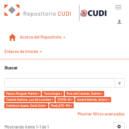
Cambi
naveg
Acerca del Repositorio
Enlaces de interés
Buscar
Ir
Pazos Moguel, Martin ×
Tecnología ×
Roa del Carmen, Dairen ×
Cantón Galicia, Luz de Lourdes ×
COVID-19 ×
Iznard García, Arturo ×
Calderon Ayala, Heidi Aidé ×
RedLATE-MX ×
Mostrar filtros avanzados
Mostrando ítems 1-1 de 1