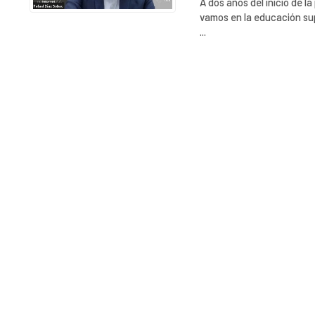
A dos años del inicio de 
vamos en la educación sup
...