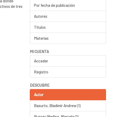
ia donde
Por fecha de publicación
ctivos de tres
Autores
Títulos
Materias
MI CUENTA
Acceder
Registro
DESCUBRE
Autor
Basurto, Bladimir Andrew (1)
Bussey Medina, Marcela (1)