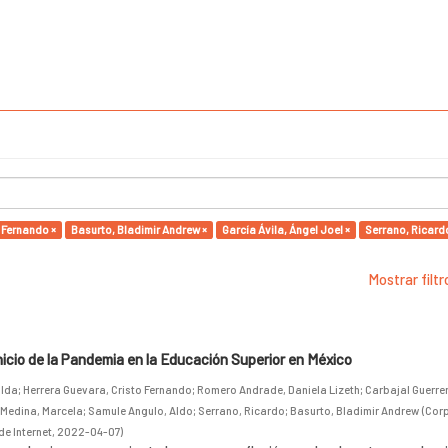
 Fernando ×
Basurto, Bladimir Andrew ×
García Ávila, Ángel Joel ×
Serrano, Ricard
Mostrar filt
inicio de la Pandemia en la Educación Superior en México
alda
;
Herrera Guevara, Cristo Fernando
;
Romero Andrade, Daniela Lizeth
;
Carbajal Guerre
 Medina, Marcela
;
Samule Angulo, Aldo
;
Serrano, Ricardo
;
Basurto, Bladimir Andrew
(
Cor
de Internet
,
2022-04-07
)