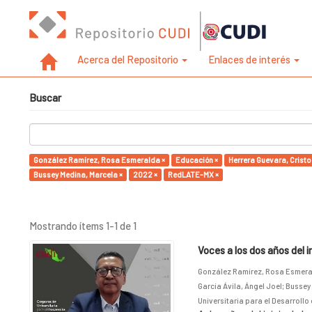
Acerca del Repositorio
Enlaces de interés
Buscar
González Ramírez, Rosa Esmeralda ×
Educación ×
Herrera Guevara, Cristo
Bussey Medina, Marcela ×
2022 ×
RedLATE-MX ×
Mostrando ítems 1-1 de 1
Voces a los dos años del 
González Ramírez, Rosa Esmer
García Ávila, Ángel Joel
;
Bussey
Universitaria para el Desarrollo 