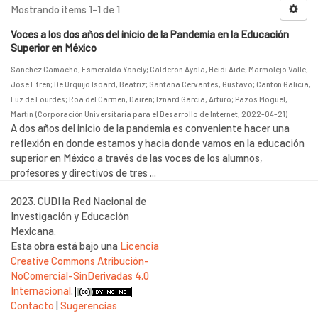
Mostrando ítems 1-1 de 1
Voces a los dos años del inicio de la Pandemia en la Educación
Superior en México
Sánchéz Camacho, Esmeralda Yanely
;
Calderon Ayala, Heidi Aidé
;
Marmolejo Valle,
José Efrén
;
De Urquijo Isoard, Beatriz
;
Santana Cervantes, Gustavo
;
Cantón Galicia,
Luz de Lourdes
;
Roa del Carmen, Dairen
;
Iznard García, Arturo
;
Pazos Moguel,
Martin
(
Corporación Universitaria para el Desarrollo de Internet
,
2022-04-21
)
A dos años del inicio de la pandemia es conveniente hacer una
reflexión en donde estamos y hacia donde vamos en la educación
superior en México a través de las voces de los alumnos,
profesores y directivos de tres ...
2023. CUDI la Red Nacional de
Investigación y Educación
Mexicana.
Esta obra está bajo una
Licencia
Creative Commons Atribución-
NoComercial-SinDerivadas 4.0
Internacional
.
Contacto
|
Sugerencias