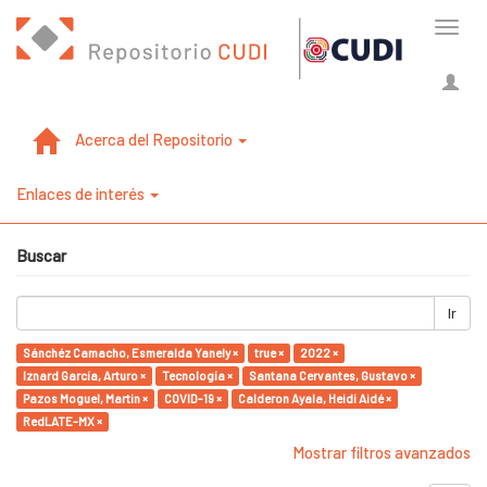
Cambi
naveg
Acerca del Repositorio
Enlaces de interés
Buscar
Ir
Sánchéz Camacho, Esmeralda Yanely ×
true ×
2022 ×
Iznard García, Arturo ×
Tecnología ×
Santana Cervantes, Gustavo ×
Pazos Moguel, Martin ×
COVID-19 ×
Calderon Ayala, Heidi Aidé ×
RedLATE-MX ×
Mostrar filtros avanzados