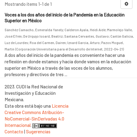
Mostrando ítems 1-1 de 1
Voces a los dos años del inicio de la Pandemia en la Educación
Superior en México
Sánchéz Camacho, Esmeralda Yanely
;
Calderon Ayala, Heidi Aidé
;
Marmolejo Valle,
José Efrén
;
De Urquijo Isoard, Beatriz
;
Santana Cervantes, Gustavo
;
Cantón Galicia,
Luz de Lourdes
;
Roa del Carmen, Dairen
;
Iznard García, Arturo
;
Pazos Moguel,
Martin
(
Corporación Universitaria para el Desarrollo de Internet
,
2022-04-21
)
A dos años del inicio de la pandemia es conveniente hacer una
reflexión en donde estamos y hacia donde vamos en la educación
superior en México a través de las voces de los alumnos,
profesores y directivos de tres ...
2023. CUDI la Red Nacional de
Investigación y Educación
Mexicana.
Esta obra está bajo una
Licencia
Creative Commons Atribución-
NoComercial-SinDerivadas 4.0
Internacional
.
Contacto
|
Sugerencias