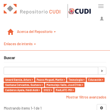
Cambi
naveg
Acerca del Repositorio
Enlaces de interés
Buscar
Ir
Iznard García, Arturo ×
Pazos Moguel, Martin ×
Tecnología ×
Educación ×
Santana Cervantes, Gustavo ×
Marmolejo Valle, José Efrén ×
Calderon Ayala, Heidi Aidé ×
2022 ×
RedLATE-MX ×
Mostrar filtros avanzados
Mostrando ítems 1-1 de 1