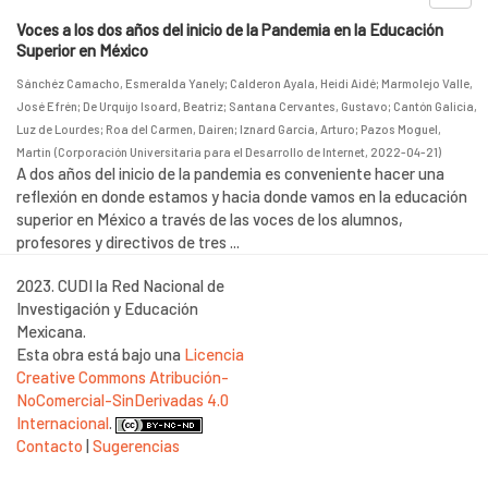
Voces a los dos años del inicio de la Pandemia en la Educación
Superior en México
Sánchéz Camacho, Esmeralda Yanely
;
Calderon Ayala, Heidi Aidé
;
Marmolejo Valle,
José Efrén
;
De Urquijo Isoard, Beatriz
;
Santana Cervantes, Gustavo
;
Cantón Galicia,
Luz de Lourdes
;
Roa del Carmen, Dairen
;
Iznard García, Arturo
;
Pazos Moguel,
Martin
(
Corporación Universitaria para el Desarrollo de Internet
,
2022-04-21
)
A dos años del inicio de la pandemia es conveniente hacer una
reflexión en donde estamos y hacia donde vamos en la educación
superior en México a través de las voces de los alumnos,
profesores y directivos de tres ...
2023. CUDI la Red Nacional de
Investigación y Educación
Mexicana.
Esta obra está bajo una
Licencia
Creative Commons Atribución-
NoComercial-SinDerivadas 4.0
Internacional
.
Contacto
|
Sugerencias