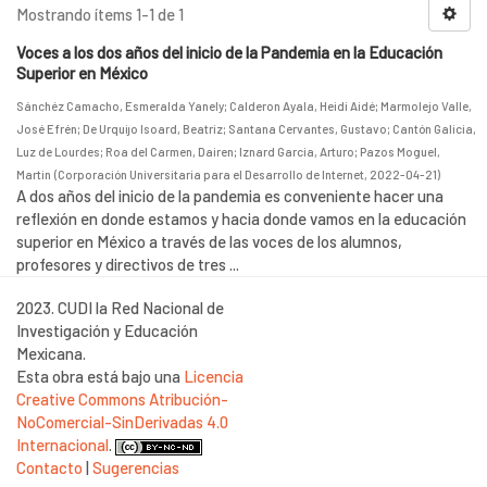
Mostrando ítems 1-1 de 1
Voces a los dos años del inicio de la Pandemia en la Educación
Superior en México
Sánchéz Camacho, Esmeralda Yanely
;
Calderon Ayala, Heidi Aidé
;
Marmolejo Valle,
José Efrén
;
De Urquijo Isoard, Beatriz
;
Santana Cervantes, Gustavo
;
Cantón Galicia,
Luz de Lourdes
;
Roa del Carmen, Dairen
;
Iznard García, Arturo
;
Pazos Moguel,
Martin
(
Corporación Universitaria para el Desarrollo de Internet
,
2022-04-21
)
A dos años del inicio de la pandemia es conveniente hacer una
reflexión en donde estamos y hacia donde vamos en la educación
superior en México a través de las voces de los alumnos,
profesores y directivos de tres ...
2023. CUDI la Red Nacional de
Investigación y Educación
Mexicana.
Esta obra está bajo una
Licencia
Creative Commons Atribución-
NoComercial-SinDerivadas 4.0
Internacional
.
Contacto
|
Sugerencias