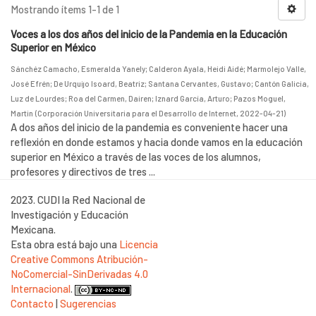
Mostrando ítems 1-1 de 1
Voces a los dos años del inicio de la Pandemia en la Educación
Superior en México
Sánchéz Camacho, Esmeralda Yanely
;
Calderon Ayala, Heidi Aidé
;
Marmolejo Valle,
José Efrén
;
De Urquijo Isoard, Beatriz
;
Santana Cervantes, Gustavo
;
Cantón Galicia,
Luz de Lourdes
;
Roa del Carmen, Dairen
;
Iznard García, Arturo
;
Pazos Moguel,
Martin
(
Corporación Universitaria para el Desarrollo de Internet
,
2022-04-21
)
A dos años del inicio de la pandemia es conveniente hacer una
reflexión en donde estamos y hacia donde vamos en la educación
superior en México a través de las voces de los alumnos,
profesores y directivos de tres ...
2023. CUDI la Red Nacional de
Investigación y Educación
Mexicana.
Esta obra está bajo una
Licencia
Creative Commons Atribución-
NoComercial-SinDerivadas 4.0
Internacional
.
Contacto
|
Sugerencias