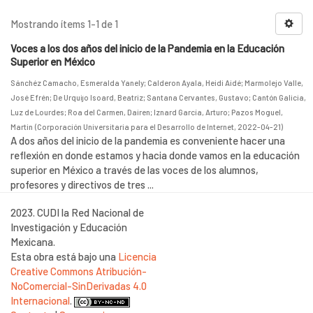
Mostrando ítems 1-1 de 1
Voces a los dos años del inicio de la Pandemia en la Educación
Superior en México
Sánchéz Camacho, Esmeralda Yanely
;
Calderon Ayala, Heidi Aidé
;
Marmolejo Valle,
José Efrén
;
De Urquijo Isoard, Beatriz
;
Santana Cervantes, Gustavo
;
Cantón Galicia,
Luz de Lourdes
;
Roa del Carmen, Dairen
;
Iznard García, Arturo
;
Pazos Moguel,
Martin
(
Corporación Universitaria para el Desarrollo de Internet
,
2022-04-21
)
A dos años del inicio de la pandemia es conveniente hacer una
reflexión en donde estamos y hacia donde vamos en la educación
superior en México a través de las voces de los alumnos,
profesores y directivos de tres ...
2023. CUDI la Red Nacional de
Investigación y Educación
Mexicana.
Esta obra está bajo una
Licencia
Creative Commons Atribución-
NoComercial-SinDerivadas 4.0
Internacional
.