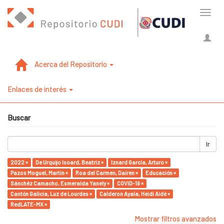
Cambi
naveg
Acerca del Repositorio
Enlaces de interés
Buscar
Ir
2022 ×
De Urquijo Isoard, Beatriz ×
Iznard García, Arturo ×
Pazos Moguel, Martin ×
Roa del Carmen, Dairen ×
Educación ×
Sánchéz Camacho, Esmeralda Yanely ×
COVID-19 ×
Cantón Galicia, Luz de Lourdes ×
Calderon Ayala, Heidi Aidé ×
RedLATE-MX ×
Mostrar filtros avanzados