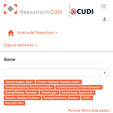
Cambi
naveg
Acerca del Repositorio
Enlaces de interés
Buscar
Ir
Samule Angulo, Aldo ×
Romero Andrade, Daniela Lizeth ×
González Ramírez, Rosa Esmeralda ×
Herrera Guevara, Cristo Fernando ×
Bussey Medina, Marcela ×
Tecnología ×
García Ávila, Ángel Joel ×
Basurto, Bladimir Andrew ×
Carbajal Guerrero, Ximena ×
2022 ×
RedLATE-MX ×
Mostrar filtros avanzados