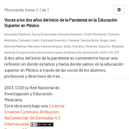
Mostrando ítems 1-1 de 1
Voces a los dos años del inicio de la Pandemia en la Educación
Superior en México
González Ramírez, Rosa Esmeralda
;
Herrera Guevara, Cristo Fernando
;
Romero
Andrade, Daniela Lizeth
;
Carbajal Guerrero, Ximena
;
García Ávila, Ángel Joel
;
Bussey Medina, Marcela
;
Samule Angulo, Aldo
;
Serrano, Ricardo
;
Basurto, Bladimir
Andrew
(
Corporación Universitaria para el Desarrollo de Internet
,
2022-04-07
)
A dos años del inicio de la pandemia es conveniente hacer una
reflexión en donde estamos y hacia donde vamos en la educación
superior en México a través de las voces de los alumnos,
profesores y directivos de tres ...
2023. CUDI la Red Nacional de
Investigación y Educación
Mexicana.
Esta obra está bajo una
Licencia
Creative Commons Atribución-
NoComercial-SinDerivadas 4.0
Internacional
.