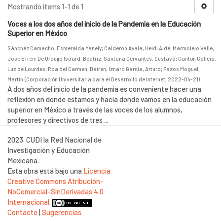
Mostrando ítems 1-1 de 1
Voces a los dos años del inicio de la Pandemia en la Educación
Superior en México
Sánchéz Camacho, Esmeralda Yanely
;
Calderon Ayala, Heidi Aidé
;
Marmolejo Valle,
José Efrén
;
De Urquijo Isoard, Beatriz
;
Santana Cervantes, Gustavo
;
Cantón Galicia,
Luz de Lourdes
;
Roa del Carmen, Dairen
;
Iznard García, Arturo
;
Pazos Moguel,
Martin
(
Corporación Universitaria para el Desarrollo de Internet
,
2022-04-21
)
A dos años del inicio de la pandemia es conveniente hacer una
reflexión en donde estamos y hacia donde vamos en la educación
superior en México a través de las voces de los alumnos,
profesores y directivos de tres ...
2023. CUDI la Red Nacional de
Investigación y Educación
Mexicana.
Esta obra está bajo una
Licencia
Creative Commons Atribución-
NoComercial-SinDerivadas 4.0
Internacional
.
Contacto
|
Sugerencias